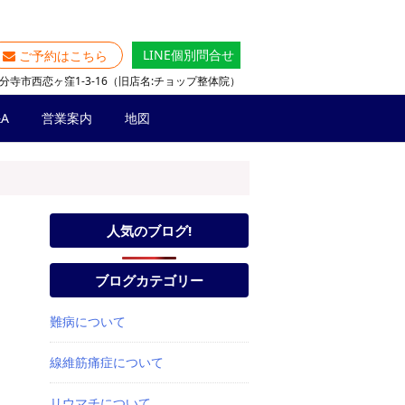
LINE個別問合せ
ご予約はこちら
分寺市西恋ヶ窪1-3-16（旧店名:チョップ整体院）
A
営業案内
地図
人気のブログ!
ブログカテゴリー
難病について
線維筋痛症について
リウマチについて