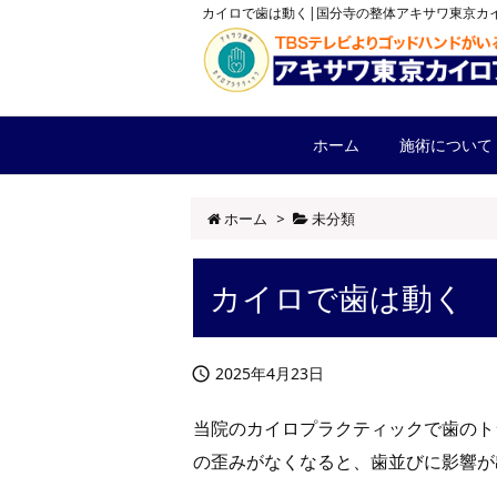
カイロで歯は動く|国分寺の整体アキサワ東京カ
ホーム
施術について
ホーム
>
未分類
カイロで歯は動く
2025年4月23日

当院のカイロプラクティックで歯のト
の歪みがなくなると、歯並びに影響が