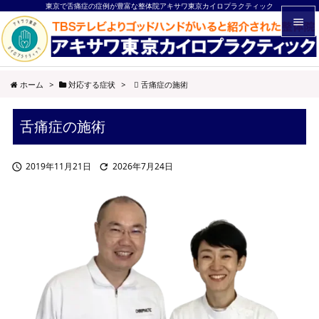
東京で舌痛症の症例が豊富な整体院アキサワ東京カイロプラクティック


メニュ
ホーム
>
対応する症状
>
舌痛症の施術

サイド
舌痛症の施術

前へ

2019年11月21日
2026年7月24日


次へ

検索