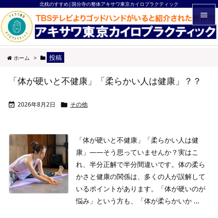
北枕のすすめ|国分寺の整体アキサワ東京カイロプラクティック


メニュ
投稿
ホーム
>

サイド
「体が硬いと不健康」「柔らかい人は健康」？？

前へ
2026年8月2日
その他



次へ

「体が硬いと不健康」「柔らかい人は健
検索
康」——そう思っていませんか？
実はこ
れ、半分正解で半分間違いです。体の柔ら
かさと健康の関係は、多くの人が誤解して
いるポイントがあります。「体が硬いのが
悩み」という方も、「体が柔らかいか ...