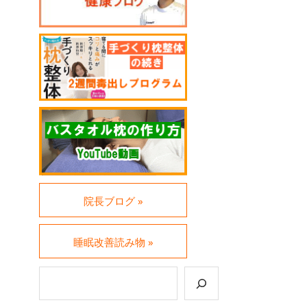
院長ブログ »
睡眠改善読み物 »
検索