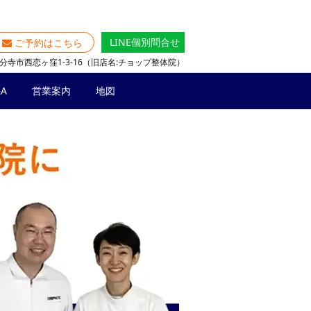
LINE個別問合せ
ご予約はこちら
分寺市西恋ヶ窪1-3-16（旧店名:チョップ整体院）
A
営業案内
地図