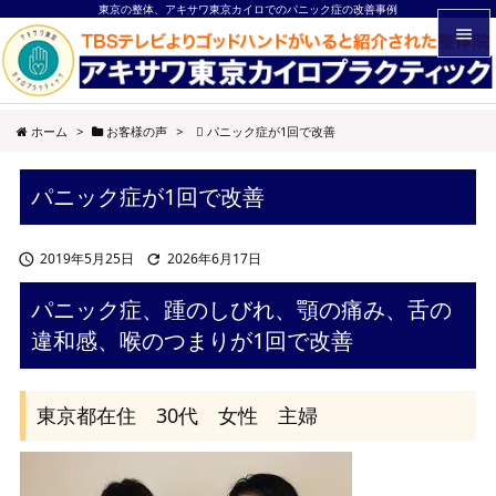
東京の整体、アキサワ東京カイロでのパニック症の改善事例


メニュ
ホーム
>
お客様の声
>
パニック症が1回で改善

サイド
パニック症が1回で改善

前へ

2019年5月25日
2026年6月17日


次へ
パニック症、踵のしびれ、顎の痛み、舌の

違和感、喉のつまりが1回で改善
検索
東京都在住 30代 女性 主婦