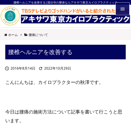
腰椎ヘルニアを改善する|国分寺の整体ならアキサワ東京カイロプラクティック


メニュ
ホーム
>
腰痛について

サイド
腰椎ヘルニアを改善する

前へ

2016年8月14日
2022年10月29日


次へ

こんにんちは、カイロプラクターの秋澤です。
検索
今日は腰痛の施術方法について記事を書いて行こうと思
います。