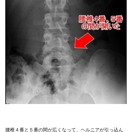
腰椎４番と５番の間が広くなって、ヘルニアが引っ込ん