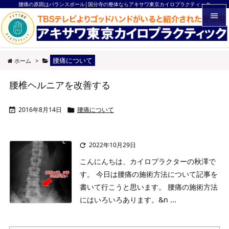
腰痛の原因はバランスボール|国分寺の整体ならアキサワ東京カイロプラクティック


メニュ
腰痛について
ホーム
>

サイド
腰椎ヘルニアを改善する

前へ
2016年8月14日
腰痛について



次へ

2022年10月29日

検索
こんにんちは、カイロプラクターの秋澤で
す。
今日は腰痛の施術方法について記事を
書いて行こうと思います。
腰痛の施術方法
にはいろいろあります。
&n ...