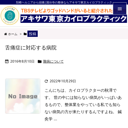
頚椎ヘルニアから頭痛|国分寺の整体ならアキサワ東京カイロプラティック


メニュ
投稿
ホーム
>

サイド
舌痛症に対応する病院

前へ
2016年8月10日
難病について



次へ

2022年10月29日

検索
こんにちは、カイロプラクターの秋澤で
す。
世の中には知らない病気がいっぱいあ
るもので、整体業をやっている私でも知ら
ない病気の方が来たりするんですよね。
鍼
灸学 ...