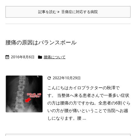
記事を読む
舌痛症に対応する病院
腰痛の原因はバランスボール
2016年8月6日
腰痛について


2022年10月29日

こんにちはカイロプラクターの秋澤で
す。
当整体へ来る患者さんで一番多い症状
の方は腰痛の方ですかね。
全患者の6割ぐら
いの方が腰が痛いということで当院へお越
しになります。
腰 ...