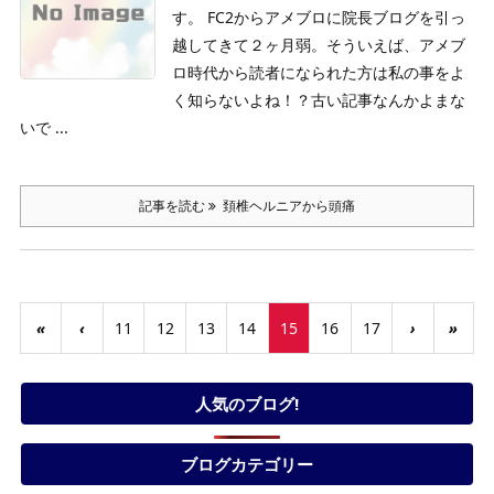
す。
FC2からアメブロに院長ブログを引っ
越してきて２ヶ月弱。そういえば、アメブ
ロ時代から読者になられた方は私の事をよ
く知らないよね！？古い記事なんかよまな
いで ...
記事を読む
頚椎ヘルニアから頭痛
«
‹
11
12
13
14
15
16
17
›
»
人気のブログ!
ブログカテゴリー