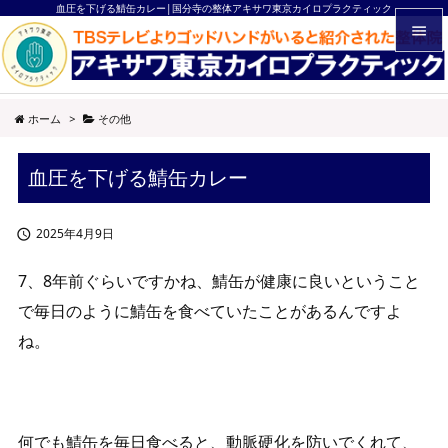
血圧を下げる鯖缶カレー|国分寺の整体アキサワ東京カイロプラクティック


メニュ
ホーム
>
その他

サイド
血圧を下げる鯖缶カレー

前へ

2025年4月9日

次へ

7、8年前ぐらいですかね、鯖缶が健康に良いということ
検索
で毎日のように鯖缶を食べていたことがあるんですよ
ね。
何でも鯖缶を毎日食べると、動脈硬化を防いでくれて、