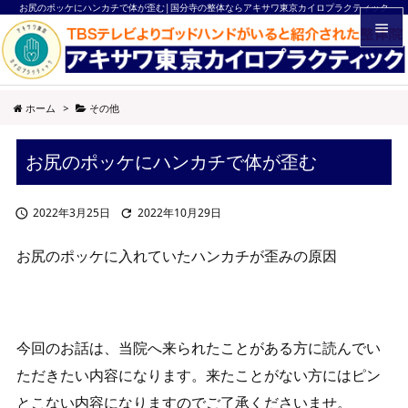
お尻のポッケにハンカチで体が歪む|国分寺の整体ならアキサワ東京カイロプラクティック


メニュ
ホーム
>
その他

サイド
お尻のポッケにハンカチで体が歪む

前へ

2022年3月25日
2022年10月29日


次へ

お尻のポッケに入れていたハンカチが歪みの原因
検索
今回のお話は、当院へ来られたことがある方に読んでい
ただきたい内容になります。来たことがない方にはピン
とこない内容になりますのでご了承くださいませ。