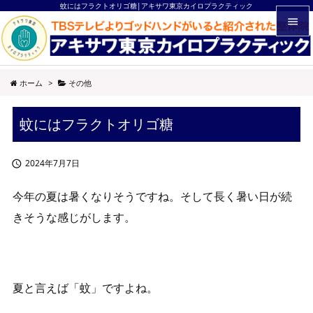
蚊にはフラクトオリゴ糖|アキサワ東京カイロプラクティック


メニュ
ホーム
>
その他

サイド
蚊にはフラクトオリゴ糖

前へ

2024年7月7日

次へ

今年の夏は暑くなりそうですね。そして長く暑い日が続
検索
きそうな感じがします。
夏と言えば「蚊」ですよね。