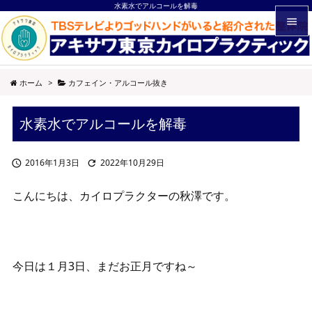
水素水でアルコールを解毒


メニュ
ホーム
>
カフェイン・アルコール抜き

サイド
水素水でアルコールを解毒

前へ

2016年1月3日
2022年10月29日


次へ

こんにちは、カイロプラクターの秋澤です。
検索
今日は１月3日、まだお正月ですね～