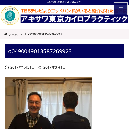
o0490049013587269923


メニュ
ホーム
>
o0490049013587269923

サイド
o0490049013587269923

前へ

2017年1月31日
2017年3月1日


次へ

検索