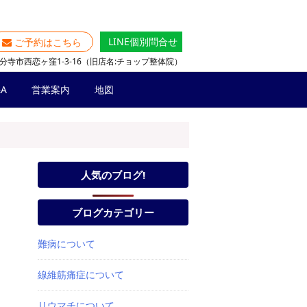
LINE個別問合せ
ご予約はこちら
分寺市西恋ヶ窪1-3-16（旧店名:チョップ整体院）
A
営業案内
地図
人気のブログ!
ブログカテゴリー
難病について
線維筋痛症について
リウマチについて