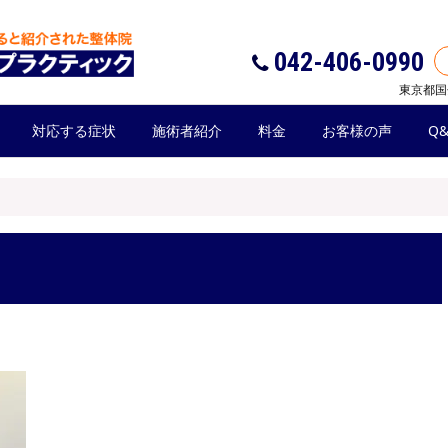
042-406-0990
東京都国
対応する症状
施術者紹介
料金
お客様の声
Q&