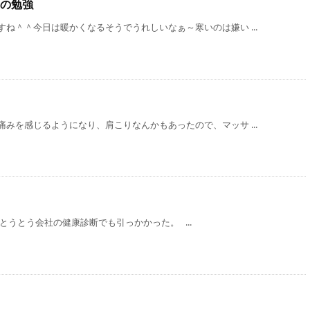
の勉強
ね＾＾今日は暖かくなるそうでうれしいなぁ～寒いのは嫌い ...
みを感じるようになり、肩こりなんかもあったので、マッサ ...
とうとう会社の健康診断でも引っかかった。 ...