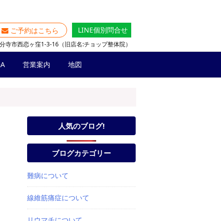
LINE個別問合せ
ご予約はこちら
分寺市西恋ヶ窪1-3-16（旧店名:チョップ整体院）
A
営業案内
地図
人気のブログ!
ブログカテゴリー
難病について
線維筋痛症について
リウマチについて