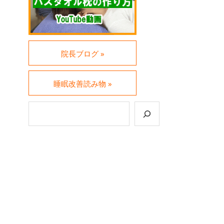
院長ブログ »
睡眠改善読み物 »
検索