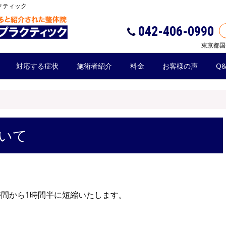
クティック
042-406-0990
東京都国
対応する症状
施術者紹介
料金
お客様の声
Q&
いて
を4時間から1時間半に短縮いたします。