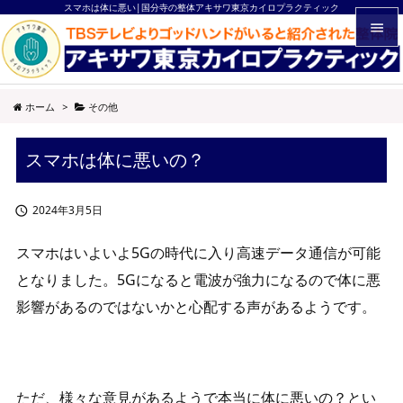
スマホは体に悪い|国分寺の整体アキサワ東京カイロプラクティック


メニュ
ホーム
>
その他

サイド
スマホは体に悪いの？

前へ

2024年3月5日

次へ

スマホはいよいよ5Gの時代に入り高速データ通信が可能
検索
となりました。5Gになると電波が強力になるので体に悪
影響があるのではないかと心配する声があるようです。
ただ、様々な意見があるようで本当に体に悪いの？とい