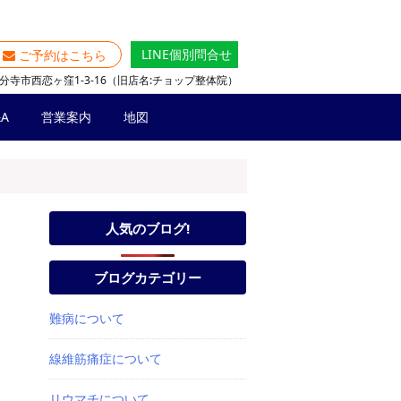
LINE個別問合せ
ご予約はこちら
分寺市西恋ヶ窪1-3-16（旧店名:チョップ整体院）
A
営業案内
地図
人気のブログ!
ブログカテゴリー
難病について
線維筋痛症について
リウマチについて