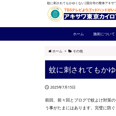
蚊に刺されてもかゆくない|国分寺の整体アキサ
ホーム
施術について
ホーム
>
その他
蚊に刺されてもか
2025年7月15日

前回、前々回とブログで蚊よけ対策の
う事がたまにはあります。完璧に防ぐ