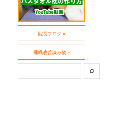
院長ブログ »
睡眠改善読み物 »
検索