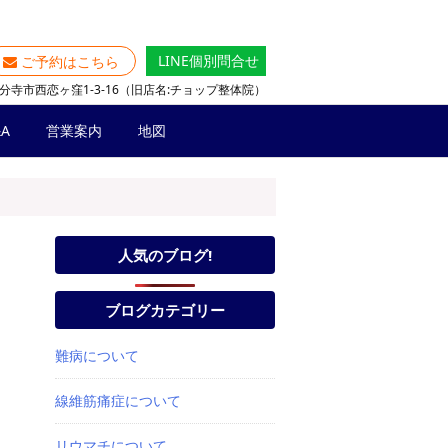
LINE個別問合せ
ご予約はこちら
分寺市西恋ヶ窪1-3-16（旧店名:チョップ整体院）
A
営業案内
地図
人気のブログ!
ブログカテゴリー
難病について
線維筋痛症について
リウマチについて