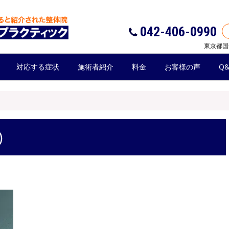
042-406-0990
東京都国
対応する症状
施術者紹介
料金
お客様の声
Q&
)