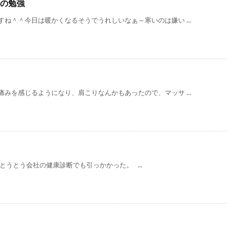
の勉強
ね＾＾今日は暖かくなるそうでうれしいなぁ～寒いのは嫌い ...
みを感じるようになり、肩こりなんかもあったので、マッサ ...
とうとう会社の健康診断でも引っかかった。 ...