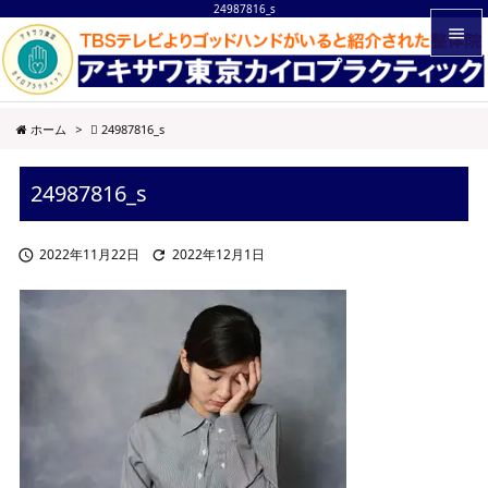
24987816_s


メニュ
ホーム
>
24987816_s

サイド
24987816_s

前へ

2022年11月22日
2022年12月1日


次へ

検索