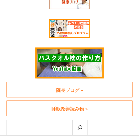
院長ブログ »
睡眠改善読み物 »
検索