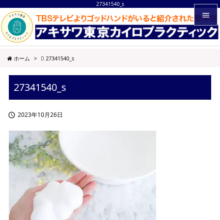
27341540_s


メニュ
ホーム
>
27341540_s

サイド
27341540_s

前へ

2023年10月26日

次へ

検索