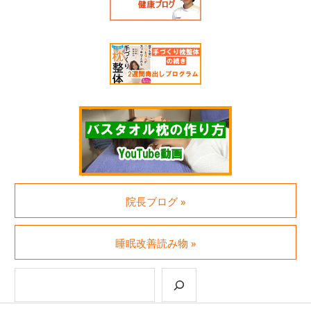
院長ブログ »
睡眠改善読み物 »
検索