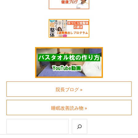
院長ブログ »
睡眠改善読み物 »
検索