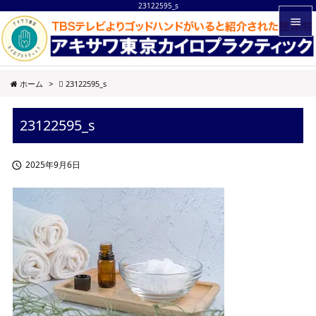
23122595_s


メニュ
ホーム
>
23122595_s

サイド
23122595_s

前へ

2025年9月6日

次へ

検索