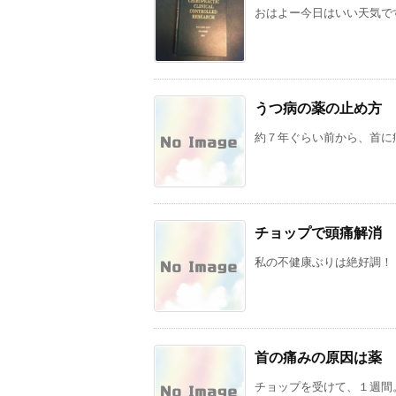
おはよー今日はいい天気です
うつ病の薬の止め方
約７年ぐらい前から、首に痛
チョップで頭痛解消
私の不健康ぶりは絶好調！ 
首の痛みの原因は薬
チョップを受けて、１週間。