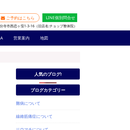
LINE個別問合せ
ご予約はこちら
分寺市西恋ヶ窪1-3-16（旧店名:チョップ整体院）
A
営業案内
地図
人気のブログ!
ブログカテゴリー
難病について
線維筋痛症について
リウマチについて