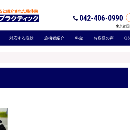
042-406-0990
東京都国
対応する症状
施術者紹介
料金
お客様の声
Q&