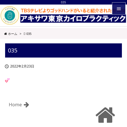
035


メニュ
ホーム
>
035

サイド
035

前へ

2022年2月23日

次へ

検索
Home