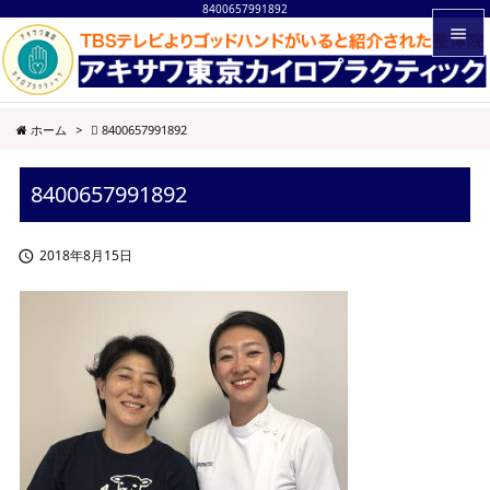
8400657991892


メニュ
ホーム
>
8400657991892

サイド
8400657991892

前へ

2018年8月15日

次へ

検索