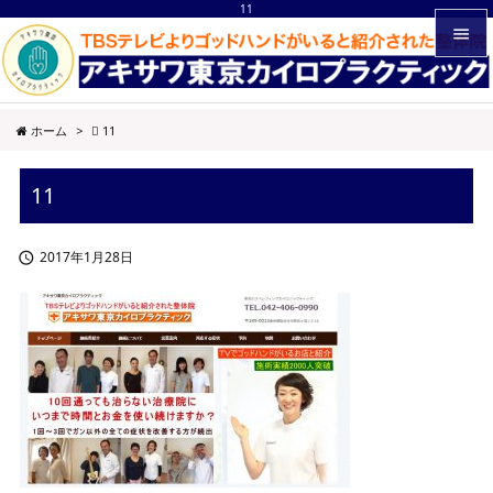
11


メニュ
ホーム
>
11

サイド
11

前へ

2017年1月28日

次へ

検索