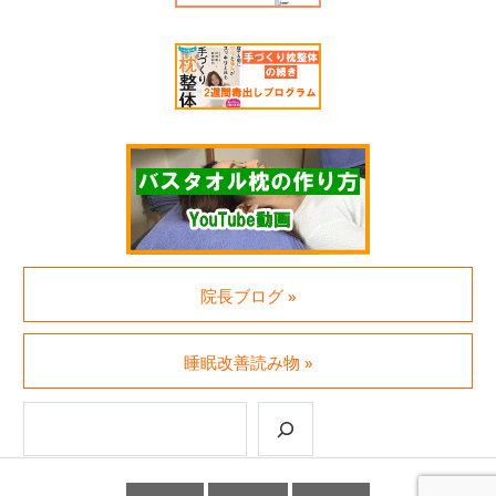
院長ブログ »
睡眠改善読み物 »
検索