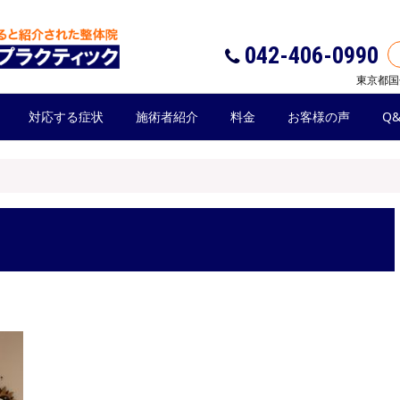
042-406-0990
東京都国
対応する症状
施術者紹介
料金
お客様の声
Q&