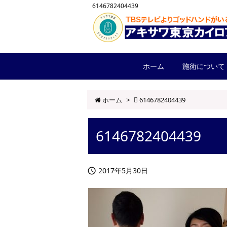
6146782404439
ホーム
施術について
ホーム
>
6146782404439
6146782404439
2017年5月30日
