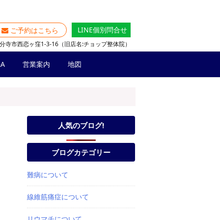
LINE個別問合せ
ご予約はこちら
分寺市西恋ヶ窪1-3-16（旧店名:チョップ整体院）
A
営業案内
地図
人気のブログ!
ブログカテゴリー
難病について
線維筋痛症について
リウマチについて