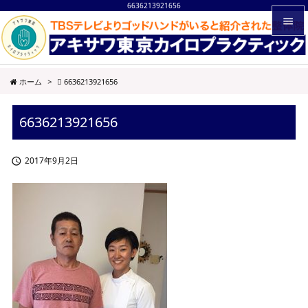
6636213921656


メニュ
ホーム
>
6636213921656

サイド
6636213921656

前へ

2017年9月2日

次へ

検索