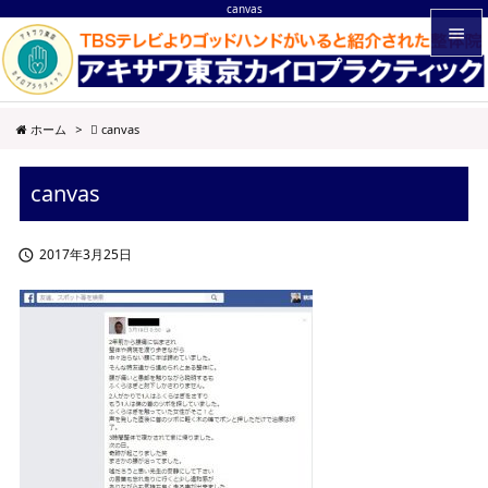
canvas


メニュ
ホーム
>
canvas

サイド
canvas

前へ

2017年3月25日

次へ

検索