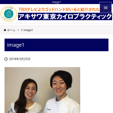
image1


メニュ
ホーム
>
image1

サイド
image1

前へ

2018年3月25日

次へ

検索