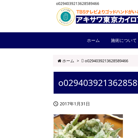
o0294039213628589466
ホーム
施術について
ホーム
>
o0294039213628589466
o029403921362858
2017年1月31日
