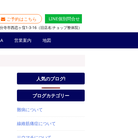
LINE個別問合せ
ご予約はこちら
分寺市西恋ヶ窪1-3-16（旧店名:チョップ整体院）
A
営業案内
地図
人気のブログ!
ブログカテゴリー
難病について
線維筋痛症について
リウマチについて