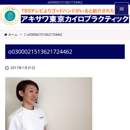
o0300021513621724462


メニュ
ホーム
>
o0300021513621724462

サイド
o0300021513621724462

前へ

2017年1月31日

次へ

検索