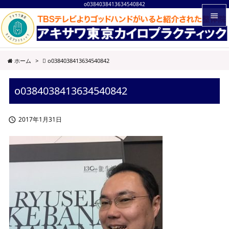
o0384038413634540842


メニュ
ホーム
>
o0384038413634540842

サイド
o0384038413634540842

前へ

2017年1月31日

次へ

検索