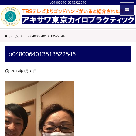
o0480064013513522546


メニュ
ホーム
>
o0480064013513522546

サイド
o0480064013513522546

前へ

2017年1月31日

次へ

検索