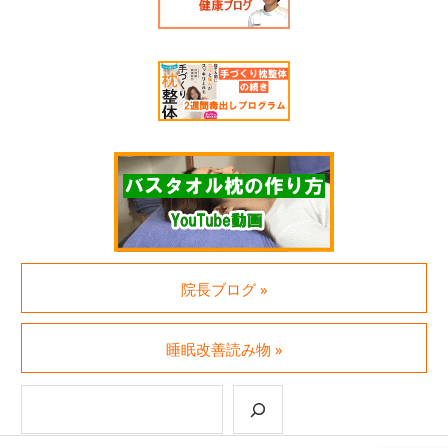
院長ブログ »
睡眠改善読み物 »
検索