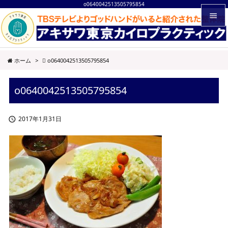
o0640042513505795854


メニュ
ホーム
>
o0640042513505795854

サイド
o0640042513505795854

前へ

2017年1月31日

次へ

検索