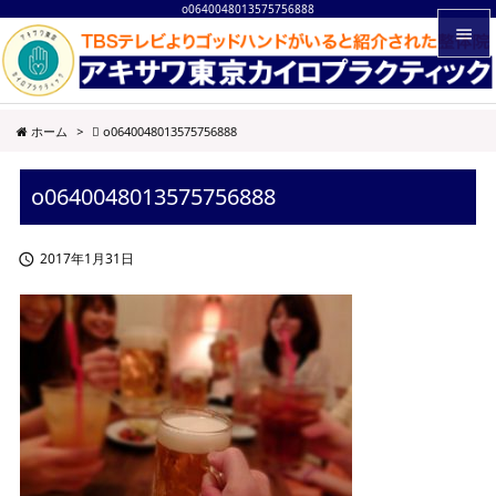
o0640048013575756888


メニュ
ホーム
>
o0640048013575756888

サイド
o0640048013575756888

前へ

2017年1月31日

次へ

検索