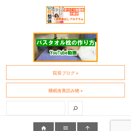
院長ブログ »
睡眠改善読み物 »
検索


