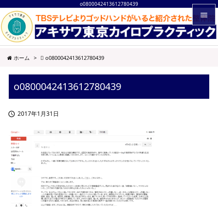
o0800042413612780439


メニュ
ホーム
>
o0800042413612780439

サイド
o0800042413612780439

前へ

2017年1月31日

次へ

検索