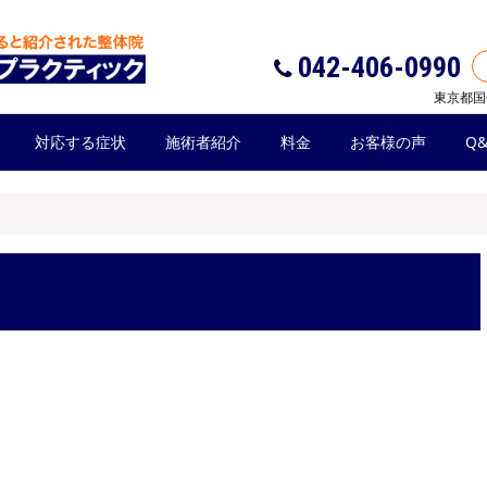
042-406-0990
東京都国
対応する症状
施術者紹介
料金
お客様の声
Q&