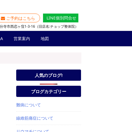
LINE個別問合せ
ご予約はこちら
分寺市西恋ヶ窪1-3-16（旧店名:チョップ整体院）
A
営業案内
地図
人気のブログ!
ブログカテゴリー
難病について
線維筋痛症について
リウマチについて