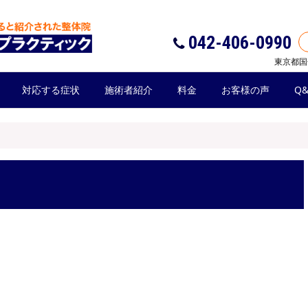
042-406-0990
東京都国
対応する症状
施術者紹介
料金
お客様の声
Q&