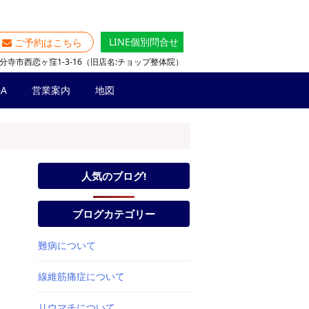
LINE個別問合せ
ご予約はこちら
分寺市西恋ヶ窪1-3-16（旧店名:チョップ整体院）
A
営業案内
地図
人気のブログ!
ブログカテゴリー
難病について
線維筋痛症について
リウマチについて