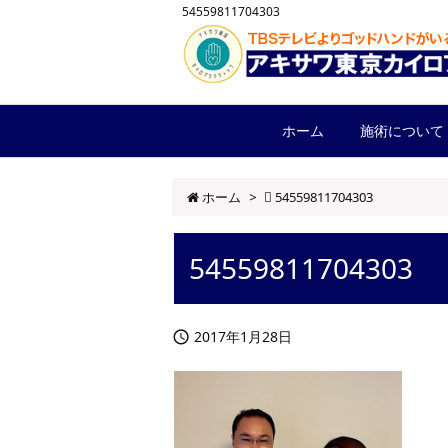
54559811704303
ホーム
施術について
ホーム
>
54559811704303
54559811704303
2017年1月28日
