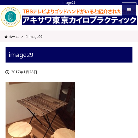
image29


メニュ
ホーム
>
image29

サイド
image29

前へ

2017年1月28日

次へ

検索