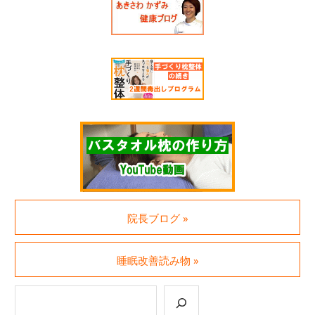
院長ブログ »
睡眠改善読み物 »
検索