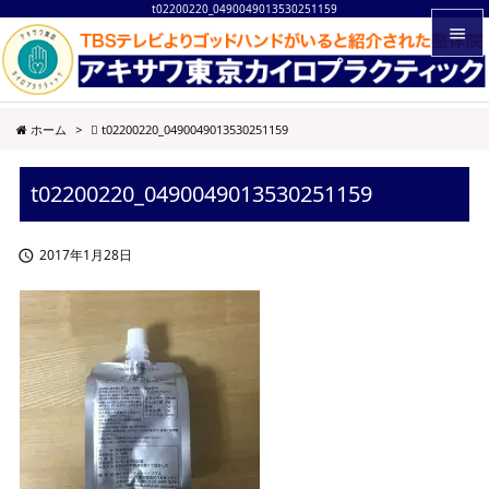
t02200220_0490049013530251159


メニュ
ホーム
>
t02200220_0490049013530251159

サイド
t02200220_0490049013530251159

前へ

2017年1月28日

次へ

検索