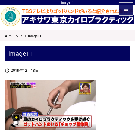
image11


メニュ
ホーム
>
image11

サイド
image11

前へ

2019年12月18日

次へ

検索