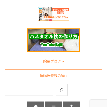
院長ブログ »
睡眠改善読み物 »
検索


