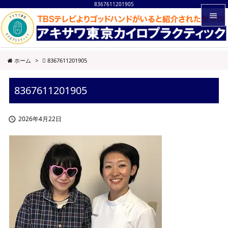
8367611201905


メニュ
ホーム
>
8367611201905

サイド
8367611201905

前へ

2026年4月22日

次へ

検索