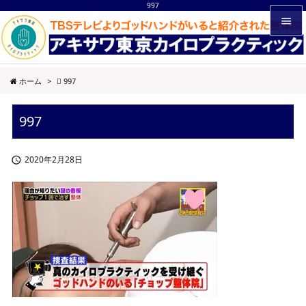
997


メニュ
ホーム
>
997

サイド
997

前へ

2020年2月28日

次へ

検索