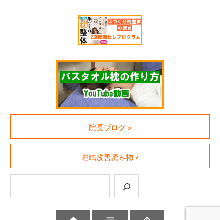
院長ブログ »
睡眠改善読み物 »
検索

