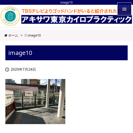
image10


メニュ
ホーム
>
image10

サイド
image10

前へ

2020年7月24日

次へ

検索