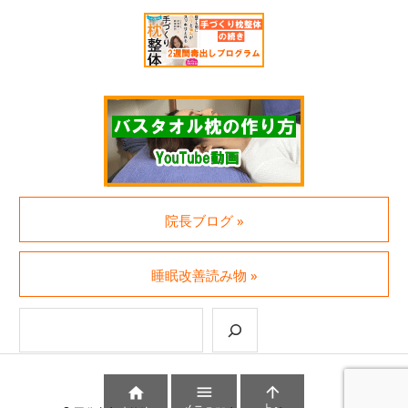
院長ブログ »
睡眠改善読み物 »
検索



メニュー
上へ