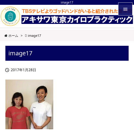
image17


メニュ
ホーム
>
image17

サイド
image17

前へ

2017年1月28日

次へ

検索