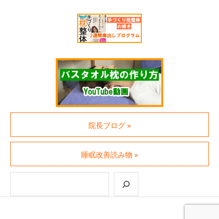
院長ブログ »
睡眠改善読み物 »
検索