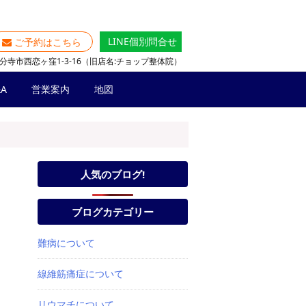
LINE個別問合せ
ご予約はこちら
分寺市西恋ヶ窪1-3-16（旧店名:チョップ整体院）
A
営業案内
地図
人気のブログ!
ブログカテゴリー
難病について
線維筋痛症について
リウマチについて