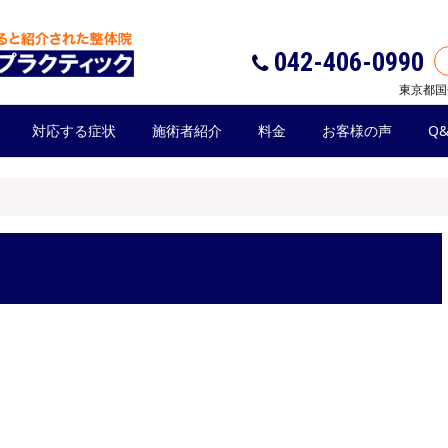
042-406-0990
東京都国
対応する症状
施術者紹介
料金
お客様の声
Q&