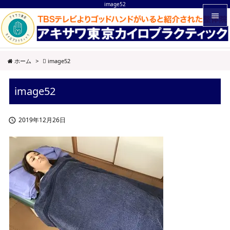
image52


メニュ
ホーム
>
image52

サイド
image52

前へ

2019年12月26日

次へ

検索