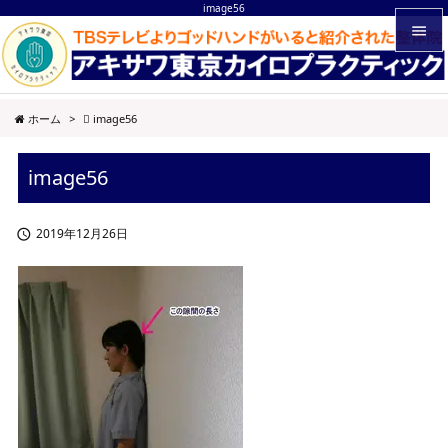
image56


メニュ
ホーム
>
image56

サイド
image56

前へ

2019年12月26日

次へ

検索