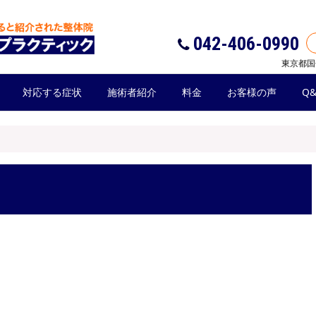
042-406-0990
東京都国
対応する症状
施術者紹介
料金
お客様の声
Q&