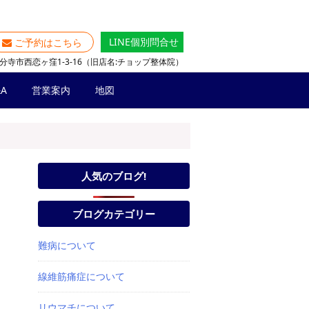
LINE個別問合せ
ご予約はこちら
分寺市西恋ヶ窪1-3-16（旧店名:チョップ整体院）
A
営業案内
地図
人気のブログ!
ブログカテゴリー
難病について
線維筋痛症について
リウマチについて