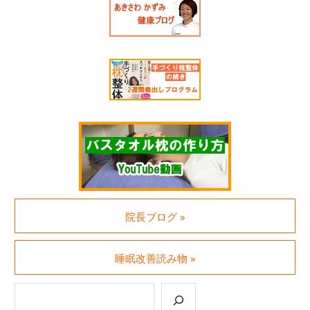
院長ブログ »
睡眠改善読み物 »
検索