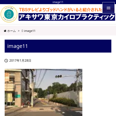
image11


メニュ
ホーム
>
image11

サイド
image11

前へ

2017年1月28日

次へ

検索